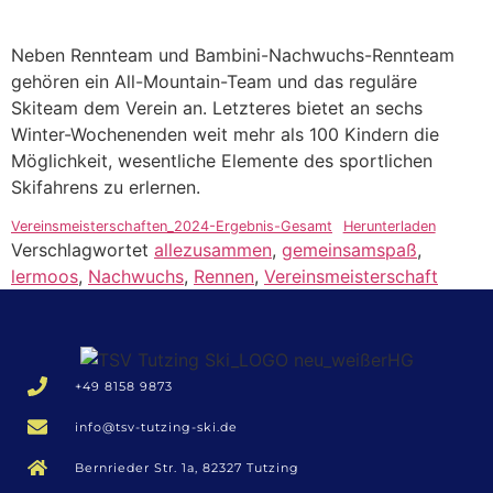
Neben Rennteam und Bambini-Nachwuchs-Rennteam
gehören ein All-Mountain-Team und das reguläre
Skiteam dem Verein an. Letzteres bietet an sechs
Winter-Wochenenden weit mehr als 100 Kindern die
Möglichkeit, wesentliche Elemente des sportlichen
Skifahrens zu erlernen.
Vereinsmeisterschaften_2024-Ergebnis-Gesamt
Herunterladen
Verschlagwortet
allezusammen
,
gemeinsamspaß
,
lermoos
,
Nachwuchs
,
Rennen
,
Vereinsmeisterschaft
+49 8158 9873
info@tsv-tutzing-ski.de
Bernrieder Str. 1a, 82327 Tutzing